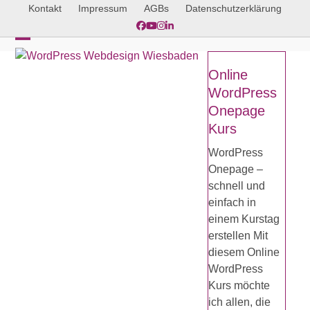
Skip
Kontakt
Impressum
AGBs
Datenschutzerklärung
to
Facebook
YouTube
Instagram
LinkedIn
content
Open
Close
Online
mobile
mobile
WordPress
menu
menu
Onepage
Kurs
WordPress
Onepage –
schnell und
einfach in
einem Kurstag
erstellen Mit
diesem Online
WordPress
Kurs möchte
ich allen, die