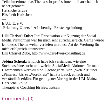
Teilnehmerinnen das Thema sehr professionell und anschaulich
näher gebracht.
Herzliche Grüße
Elisabeth Kolz-Josic
—
E.U.L.E. e.V.
-Erfahrung Unterstützt Lebendige Existenzgründung –
Lilli Christel Zube:
Ihre Präsentation zur Nutzung der Social
Media Plattformen war für mich sehr aufschlussreich. Gerne würde
ich dieses Thema weiter vertiefen um diese Art der Werbung für
mich erfolgreich umzusetzen.
Lilli Christel Zube, http://www.care4you-consulting.de
Jobina Schenk:
Endlich habe ich verstanden, wie eine
Suchmaschine sucht und welche SocialMediaAktionen für mein
Unternehmen wertvoll sind. Fachbegriffe, von „Web 2.0“ über
„Pinterest“ bis zu „WordPress“ hat Pia Lauck einfach und
verständlich erklärt. Ein gelungener Vortrag in der LBL Mainz.
Herzliche Grüße
Therapie & Coaching für Bewusstsein
Comments (0)