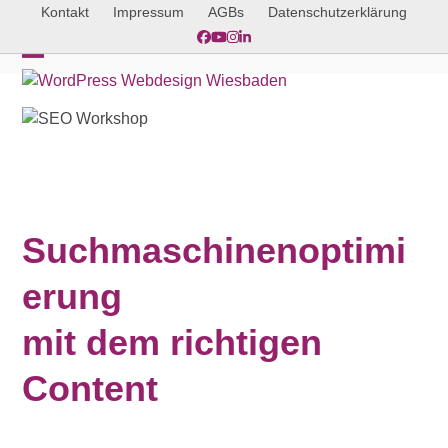
Skip
Kontakt
Impressum
AGBs
Datenschutzerklärung
to
Facebook
YouTube
Instagram
LinkedIn
content
Open
Close
mobile
mobile
menu
menu
Suchmaschinenoptimi
erung
mit dem richtigen
Content