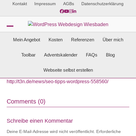
Skip
Kontakt
Impressum
AGBs
Datenschutzerklärung
to
Facebook
YouTube
Instagram
LinkedIn
content
Open
Close
Mein Angebot
Kosten
Referenzen
Über mich
mobile
mobile
menu
menu
Toolbar
Adventskalender
FAQs
Blog
Webseite selbst erstellen
http://t3n.de/news/seo-tipps-wordpress-558560/
Comments (0)
Schreibe einen Kommentar
Deine E-Mail-Adresse wird nicht veröffentlicht.
Erforderliche