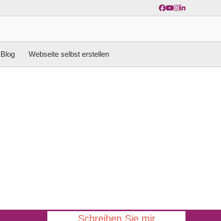
Facebook
YouTube
Instagram
LinkedIn
Blog
Webseite selbst erstellen
Schreiben Sie mir