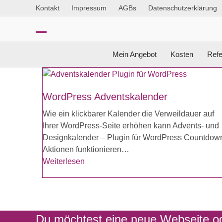
Skip
Kontakt
Impressum
AGBs
Datenschutzerklärung
to
content
Open
Close
Mein Angebot
Kosten
Ref
mobile
mobile
menu
menu
WordPress Adventskalender
Wie ein klickbarer Kalender die Verweildauer auf
Ihrer WordPress-Seite erhöhen kann Advents- und
Designkalender – Plugin für WordPress Countdow
Aktionen funktionieren…
Weiterlesen
Du möchtest eine neue Webseite od