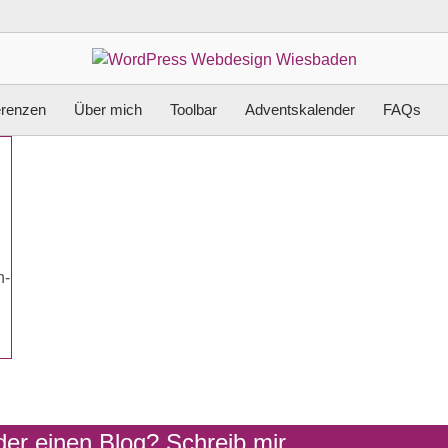
erenzen
Über mich
Toolbar
Adventskalender
FAQs
n-
er einen Blog? Schreib mir.