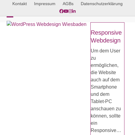
Skip
Kontakt
Impressum
AGBs
Datenschutzerklärung
to
Facebook
YouTube
Instagram
LinkedIn
content
Open
Close
Responsive
mobile
mobile
Webdesign
menu
menu
Um dem User
zu
ermöglichen,
die Website
auch auf dem
Smartphone
und dem
Tablet-PC
anschauen zu
können, sollte
ein
Responsive…