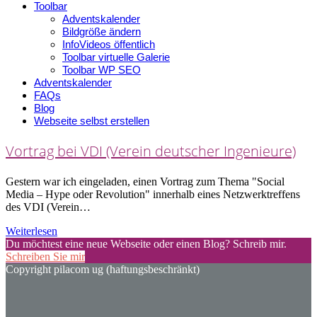
Toolbar
Adventskalender
Bildgröße ändern
InfoVideos öffentlich
Toolbar virtuelle Galerie
Toolbar WP SEO
Adventskalender
FAQs
Blog
Webseite selbst erstellen
Vortrag bei VDI (Verein deutscher Ingenieure)
Gestern war ich eingeladen, einen Vortrag zum Thema "Social
Media – Hype oder Revolution" innerhalb eines Netzwerktreffens
des VDI (Verein…
Weiterlesen
Du möchtest eine neue Webseite oder einen Blog? Schreib mir.
Schreiben Sie mir
Copyright pilacom ug (haftungsbeschränkt)